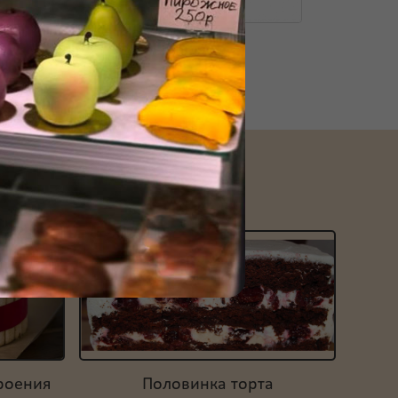
ну
роения
Половинка торта