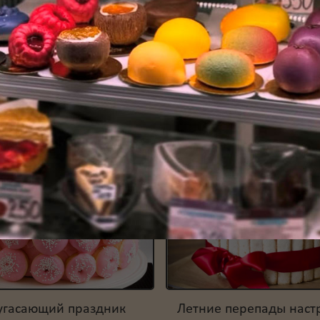
В корзи
Новости
Публикации
Новости VK
угасающий праздник
Летние перепады наст