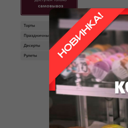
Доступен только
самовывоз
←
Вернуться обратн
Торты
Праздничные торты
Десерты
Рулеты