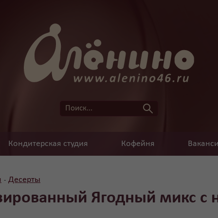
Кондитерская студия
Кофейня
Ваканс
я
Десерты
-
зированный Ягодный микс с 