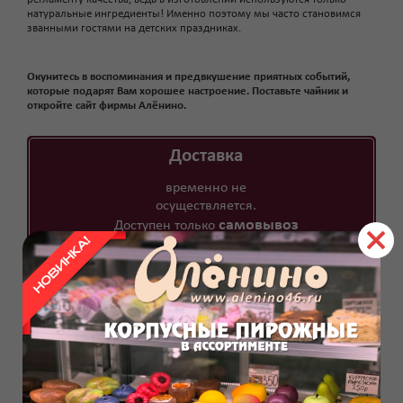
натуральные ингредиенты! Именно поэтому мы часто становимся
званными гостями на детских праздниках.
Окунитесь в воспоминания и предвкушение приятных событий,
которые подарят Вам хорошее настроение. Поставьте чайник и
откройте сайт фирмы Алёнино.
Доставка
временно не
осуществляется.
самовывоз
Доступен только
Отзывы
Елена
04.12.2017
Большое спасибо за торт Анжелика, который очень
красиво оформили на день рождения моего папы,