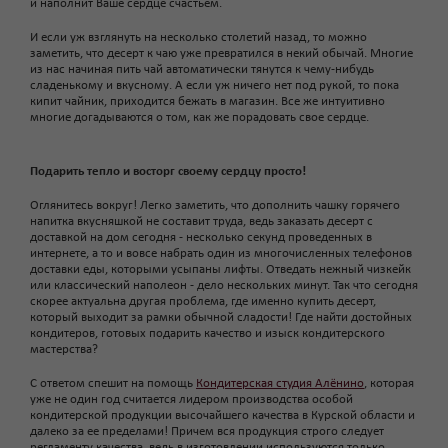
и наполнит Ваше сердце счастьем.
И если уж взглянуть на несколько столетий назад, то можно
заметить, что десерт к чаю уже превратился в некий обычай. Многие
из нас начиная пить чай автоматически тянутся к чему-нибудь
сладенькому и вкусному. А если уж ничего нет под рукой, то пока
кипит чайник, приходится бежать в магазин. Все же интуитивно
многие догадываются о том, как же порадовать свое сердце.
Подарить тепло и восторг своему сердцу просто!
Оглянитесь вокруг! Легко заметить, что дополнить чашку горячего
напитка вкусняшкой не составит труда, ведь заказать десерт с
доставкой на дом сегодня - несколько секунд проведенных в
интернете, а то и вовсе набрать один из многочисленных телефонов
доставки еды, которыми усыпаны лифты. Отведать нежный чизкейк
или классический наполеон - дело нескольких минут. Так что сегодня
скорее актуальна другая проблема, где именно купить десерт,
который выходит за рамки обычной сладости! Где найти достойных
кондитеров, готовых подарить качество и изыск кондитерского
мастерства?
С ответом спешит на помощь
Кондитерская студия Алёнино
, которая
уже не один год считается лидером производства особой
кондитерской продукции высочайшего качества в Курской области и
далеко за ее пределами! Причем вся продукция строго следует
регламенту качества, ведь в изготовлении используются только