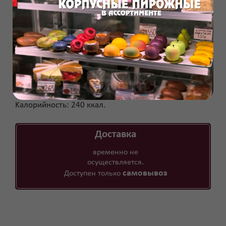
вам обязательно захочется его попробовать. Вы
можете купить торт в Курчатово или Курске, посетив
фирменные магазины нашего цеха.
В 100г продукта содержится:
белка: 2,79 гр.
жиров: 11,55 гр.
углеводов: 41,86 гр.
Энерг. ценность: 1004 кДж.
Kалорийность: 240 ккал.
Доставка
временно не
осуществляется.
самовывоз
Доступен только