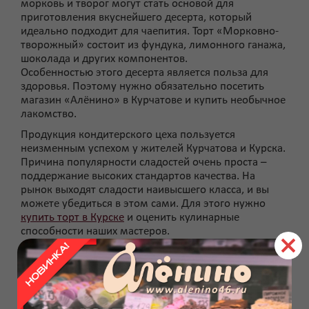
морковь и творог могут стать основой для
приготовления вкуснейшего десерта, который
идеально подходит для чаепития. Торт «Морковно-
творожный» состоит из фундука, лимонного ганажа,
шоколада и других компонентов.
Особенностью этого десерта является польза для
здоровья. Поэтому нужно обязательно посетить
магазин «Алёнино» в Курчатове и купить необычное
лакомство.
Продукция кондитерского цеха пользуется
неизменным успехом у жителей Курчатова и Курска.
Причина популярности сладостей очень проста –
поддержание высоких стандартов качества. На
рынок выходят сладости наивысшего класса, и вы
можете убедиться в этом сами. Для этого нужно
купить торт в Курске
и оценить кулинарные
способности наших мастеров.
Не стоит ломать голову над выбором сладости для
чаепития. Цех Алёнино в г. Курск готов быстро
решить любой вопрос, связанный с вкусными и
натуральными десертами. Ознакомьтесь с
ингредиентами торта «Морковно-творожный», и