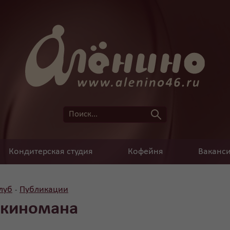
Кондитерская студия
Кофейня
Ваканс
луб
Публикации
-
 киномана