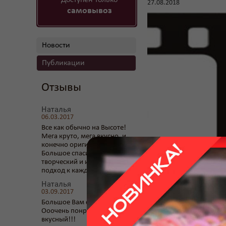
Доступен только
27.08.2018
самовывоз
Новости
Публикации
Отзывы
Наталья
06.03.2017
Все как обычно на Высоте!
Мега круто, мега вкусно, и
конечно оригинально!!!
Большое спасибо за Ваш
творческий и индивидуальный
подход к каждому клиенту!
Наталья
03.09.2017
Большое Вам спасибо за торт!
Ооочень понравился и оочень
вкусный!!!