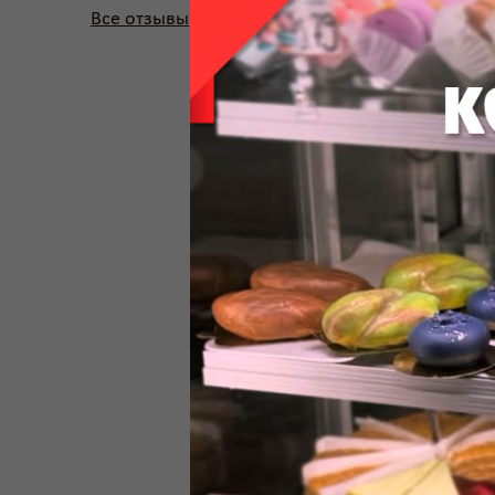
Все отзывы
Каждый любитель ки
Возможно мало кто об
государственном уров
В далеком 1917 году 
уже тогда правитель
27 августа 1918 год
память об этой знак
всероссийского кино.
На сегодняшний же д
проявлениях. Вовсе н
фильмы, может с лег
Именно поэтому конд
семьи, друзей и еди
Купить торт на день
персонажами кино и