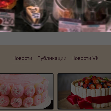
фирмы “Алёнино”
выполнят любые Ваши индивидуальные пожел
 в проявлении самой смелой фантазии, ведь Вы доверяете р
наслаждаясь любимыми кинолентами, при этом неспешно поед
, которые с уважением и любовью относиться к такому виду и
Новости
Публикации
Новости VK