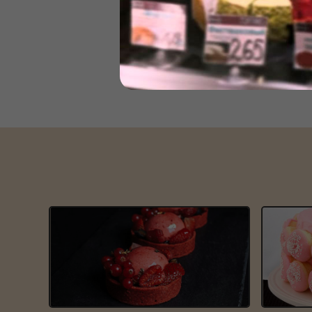
Мастера кондитеры
Не отказывайте себе
Отметить день кино 
настоящего киномана