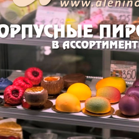
но знает, что 27 августа отмечается день киноиндустри
 этом знает, но это не просто праздник в узком кругу любит
не, корни его уходят в самое начало ХХ века.
кино, как индустрия находилась на этапе раннего становлени
ство осознавало силу кино, как довольно сильного инструмен
а на одном из меморандумов киноиндустрия была официально
овой дате был объявлен праздник - День Кино России, которы
ень, данный вид искусства является массовым и доступным 
е обязательно ходить в кинотеатр, чтобы быть киноманом. Д
костью назвать с десяток своих любимых картин.
итерская студия Алёнино предлагает
заказать торт на День 
номышленников, с которыми совпадают Ваши вкусы на разли
 кино и посмотреть свой любимый фильм, что может быть сим
ли элементами каких-то любимых сцен!