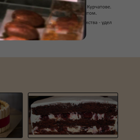
ания на заказ торта в Курске или в Курчатове.
аботу профессионалом с огромным опытом.
ая вкусный десерт или другие лакомства - удел
скусства, как кино!