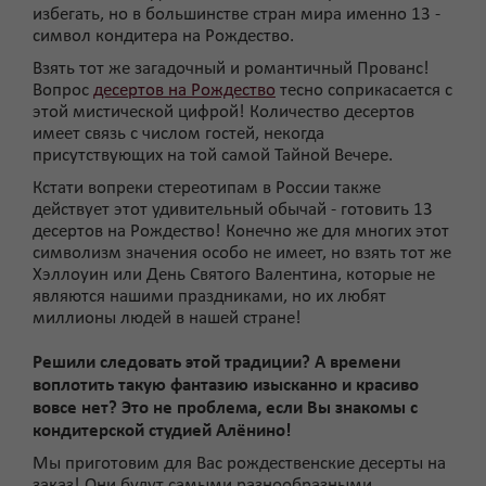
избегать, но в большинстве стран мира именно 13 -
символ кондитера на Рождество.
Взять тот же загадочный и романтичный Прованс!
Вопрос
десертов на Рождество
тесно соприкасается с
этой мистической цифрой! Количество десертов
имеет связь с числом гостей, некогда
присутствующих на той самой Тайной Вечере.
Кстати вопреки стереотипам в России также
действует этот удивительный обычай - готовить 13
десертов на Рождество! Конечно же для многих этот
символизм значения особо не имеет, но взять тот же
Хэллоуин или День Святого Валентина, которые не
являются нашими праздниками, но их любят
миллионы людей в нашей стране!
Решили следовать этой традиции? А времени
воплотить такую фантазию изысканно и красиво
вовсе нет? Это не проблема, если Вы знакомы с
кондитерской студией Алёнино!
Мы приготовим для Вас рождественские десерты на
заказ! Они будут самыми разнообразными,