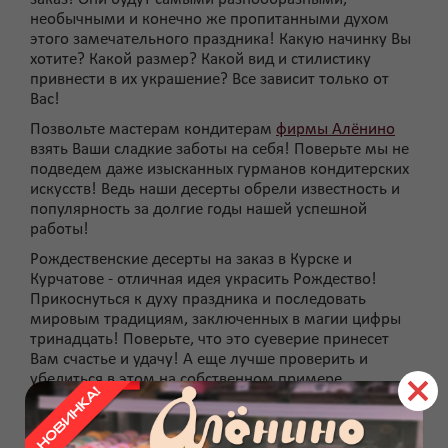
необычными и конечно же пропитанными духом
этого замечательного праздника! Какую начинку Вы
хотите? Какой размер? Какой вид и стилистику
привнести в их украшение? Все зависит только от
Вас!
Позвольте мастерам кондитерам
фирмы Алёнино
взять Ваши сладкие заботы на себя! Поверьте мы не
подведем даже изысканных гурманов кондитерских
искусств! Ведь наши десерты обрели известность и
популярность за долгие годы нашей успешной
работы!
Рождественские десерты на заказ в Курске и
Курчатове - отличная идея украсить Рождество!
Прикоснуться к духу праздника и последовать
мировым традициям, заключенных в магии цифры
тринадцать! Поверьте, что это суеверие принесет
Вам счастье и удачу! А еще лучше проверить и
убедиться в этом на собственном примере
Доставка