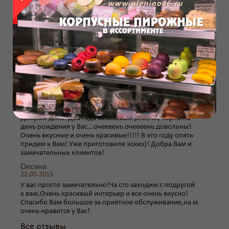
временно не
осуществляется.
самовывоз
Доступен только
Отзывы
Татьяна
04.10.2016
Добрый день! Два года заказываю ребенку торты на
день рождения у Вас...очеееень очеееень довольны!
Очень вкусные и очень красивые!!!!! В это году опять
придем к Вам! Уже приготовили эскиз)! Добра Вам и
замечательных клиентов!
Оксана
22.05.2015
У вас просто замечательно!Ча сто заходим с подругой
к вам.Очень красивый интерьер и все очень вкусно!
Спасибо Вам большое за приятное обслуживание,на м
очень нравится у Вас!
Все отзывы